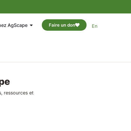
nez AgScape
Faire un don
En
pe
, ressources et