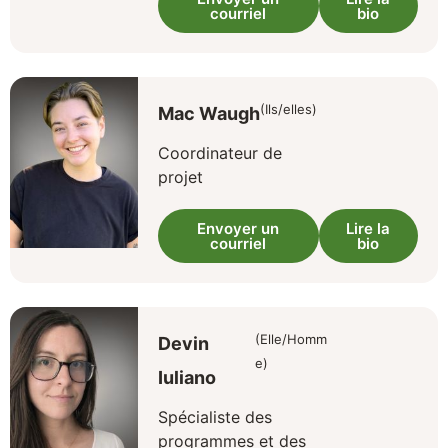
courriel
bio
(Ils/elles)
Mac Waugh
Coordinateur de
projet
Envoyer un
Lire la
courriel
bio
(Elle/Homm
Devin
e)
Iuliano
Spécialiste des
programmes et des