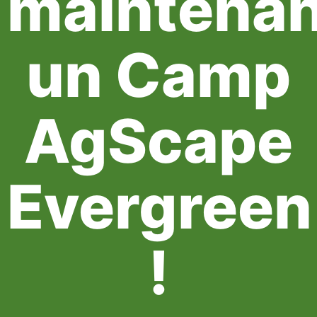
maintenan
un Camp
AgScape
Evergreen
!