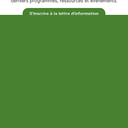
derniers programmes, ressources et événements.
S'inscrire à la lettre d'information
Financé en partie par les gouvernements du Canada et de l’Ontario
dans le cadre du Partenariat canadien pour une agriculture durable
(PAC durable), une initiative fédérale-provinciale-territoriale d’une
durée de cinq ans.
Reconnaissance des terres
Nous reconnaissons respectueusement que nous avons été fondés
sur le territoire traditionnel des Haudenosaunee, des Anishinabewaki,